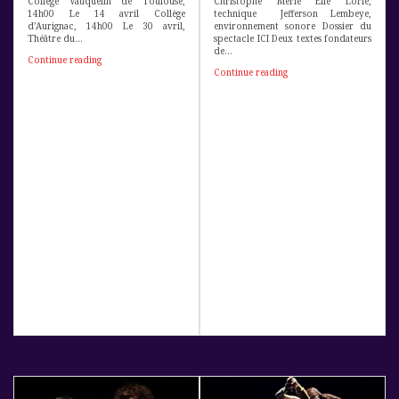
Collège Vauquelin de Toulouse,
Christophe Merle Elie Lorie,
14h00 Le 14 avril Collège
technique Jefferson Lembeye,
d’Aurignac, 14h00 Le 30 avril,
environnement sonore Dossier du
Théâtre du…
spectacle ICI Deux textes fondateurs
de…
Continue reading
A
g
Continue reading
V
e
e
n
i
d
l
a
/
B
a
d
i
n
t
e
r