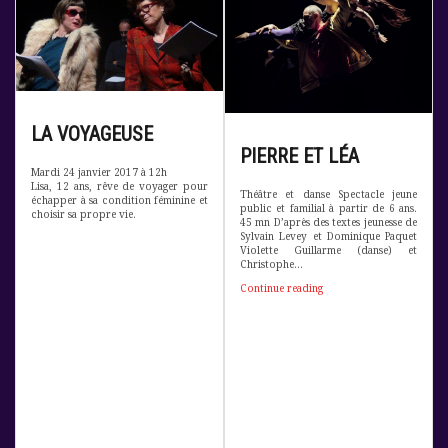
LA VOYAGEUSE
PIERRE ET LÉA
Mardi 24 janvier 2017 à 12h
Lisa, 12 ans, rêve de voyager pour
Théâtre et danse Spectacle jeune
échapper à sa condition féminine et
public et familial à partir de 6 ans.
choisir sa propre vie.
45 mn D’après des textes jeunesse de
Sylvain Levey et Dominique Paquet
Violette Guillarme (danse) et
Christophe…
Continue reading
P
i
e
r
r
e
e
t
L
é
a