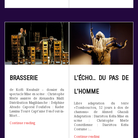
BRASSERIE
L’ÉCHO… DU PAS DE
de Koffi Kwahulé – dossier du
L’HOMME
spectacle Mise en scène : Christophe
Merle assistée de Alexandra Malfi
Distribution Magiblanche : Delphine
Libre adaptation du texte
Alvado Caporal Foufafou : Kader
«Tombouctou, 52 jours à dos de
Lassina Touré Capt’aine S’en-Fout-la-
chameau» de Ahmed Ghazali
Mort…
Adaptation : Diariétou Keïta Mise en
scène : Christophe Merle
Continue reading
B
Comédienne : Diariétou Keïta
r
Costume :…
a
s
Continue reading
L