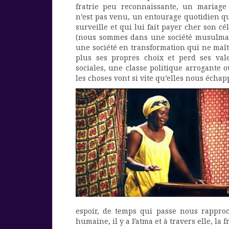
fratrie peu reconnaissante, un mariage
n’est pas venu, un entourage quotidien qu
surveille et qui lui fait payer cher son cél
(nous sommes dans une société musulma
une société en transformation qui ne maît
plus ses propres choix et perd ses val
sociales, une classe politique arrogante
les choses vont si vite qu’elles nous échap
espoir, de temps qui passe nous rapproc
humaine, il y a Fatma et à travers elle, la f