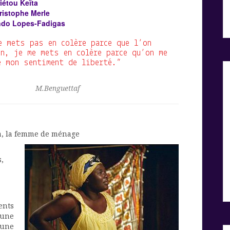
iétou Keïta
istophe Merle
ndo Lopes-Fadigas
e mets pas en colère parce que l’on
n, je me mets en colère parce qu’on me
e mon sentiment de liberté.”
M.Benguettaf
a, la femme de ménage
s,
ents
 une
 une