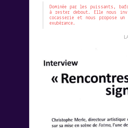
Dominée par les puissants, bafo
à rester debout. Elle nous inv
cocasserie et nous propose un 
exubérance.
L