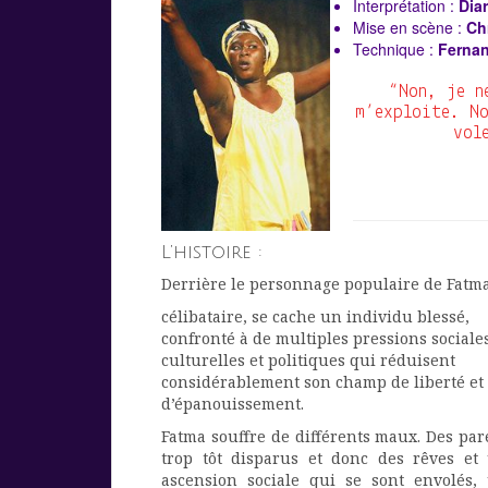
Interprétation :
Diar
Mise en scène :
Chr
Technique :
Ferna
“Non, je n
m’exploite. No
vol
L’histoire :
Derrière le personnage populaire de Fatm
célibataire, se cache un individu blessé,
confronté à de multiples pressions sociale
culturelles et politiques qui réduisent
considérablement son champ de liberté et
d’épanouissement.
Fatma souffre de différents maux. Des par
trop tôt disparus et donc des rêves et
ascension sociale qui se sont envolés,