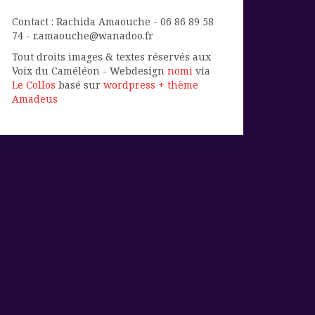
Contact : Rachida Amaouche - 06 86 89 58
74 - r.amaouche@wanadoo.fr
Tout droits images & textes réservés aux
Voix du Caméléon - Webdesign
nomi
via
Le Collos
basé sur
wordpress + thème
Amadeus