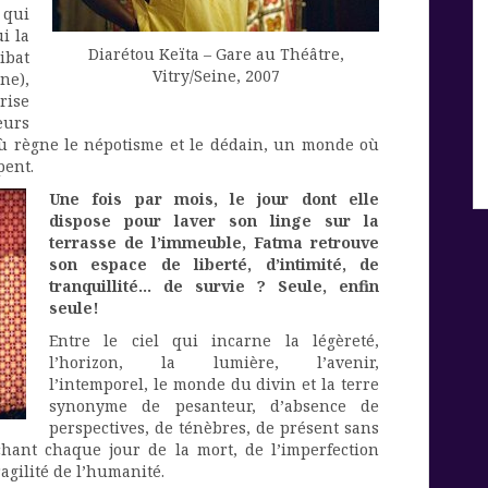
 qui
i la
Diarétou Keïta – Gare au Théâtre,
ibat
Vitry/Seine, 2007
ne),
rise
eurs
 où règne le népotisme et le dédain, un monde où
pent.
Une fois par mois, le jour dont elle
dispose pour laver son linge sur la
terrasse de l’immeuble, Fatma retrouve
son espace de liberté, d’intimité, de
tranquillité… de survie ? Seule, enfin
seule!
Entre le ciel qui incarne la légèreté,
l’horizon, la lumière, l’avenir,
l’intemporel, le monde du divin et la terre
synonyme de pesanteur, d’absence de
perspectives, de ténèbres, de présent sans
hant chaque jour de la mort, de l’imperfection
ragilité de l’humanité.