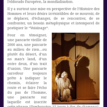
l’eldorado Européen, la mondialisation.
Il y a surtout une mise en perspective de l’Histoire des
Hommes et leurs désirs irrésistibles de se mouvoir, de
se déplacer, d’échanger, de se rencontrer, de se
confronter, un besoin métaphysique et intemporel de
pratiquer le “Voisinage“.
Pour en témoigner,
une pancarte vieille de
2000 ans, une pancarte
au milieu de rien….ou
plutôt du désert, d’un
no man’s land, d’un
entre deux, d’un trait
d’union. Une pancarte
carrefour toujours
prête à indiquer le
chemin, éclairer la
route et se faire l’écho
du pas de l’homme,
une pancarte sur
laquelle est inscrite
cette phrase “Tombouctou 52 jours à dos de chameau“,