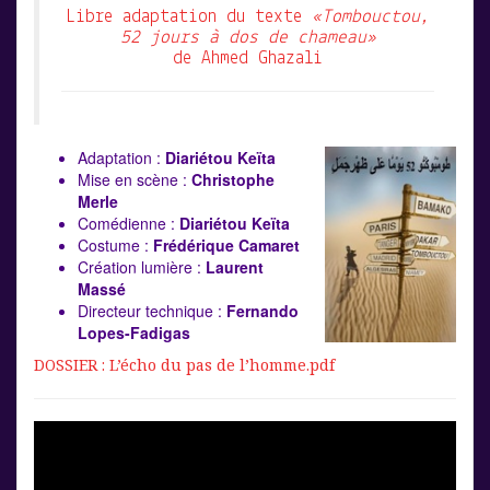
Libre adaptation du texte
«Tombouctou,
52 jours à dos de chameau»
de Ahmed Ghazali
Adaptation :
Diariétou Keïta
Mise en scène :
Christophe
Merle
Comédienne :
Diariétou Keïta
Costume :
Frédérique Camaret
Création lumière :
Laurent
Massé
Directeur technique :
Fernando
Lopes-Fadigas
DOSSIER : L’écho du pas de l’homme.pdf