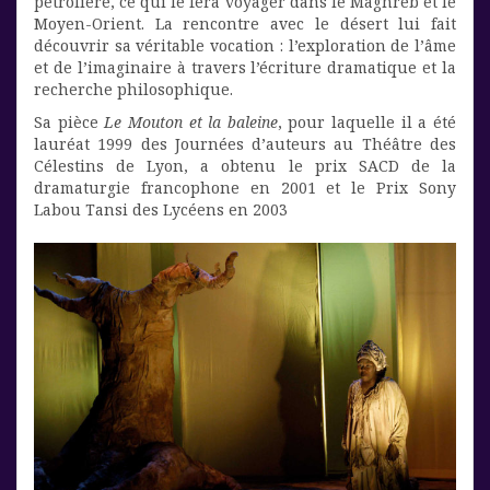
pétrolière, ce qui le fera voyager dans le Maghreb et le
Moyen-Orient. La rencontre avec le désert lui fait
découvrir sa véritable vocation : l’exploration de l’âme
et de l’imaginaire à travers l’écriture dramatique et la
recherche philosophique.
Sa pièce
Le Mouton et la baleine
, pour laquelle il a été
lauréat 1999 des Journées d’auteurs au Théâtre des
Célestins de Lyon, a obtenu le prix SACD de la
dramaturgie francophone en 2001 et le Prix Sony
Labou Tansi des Lycéens en 2003