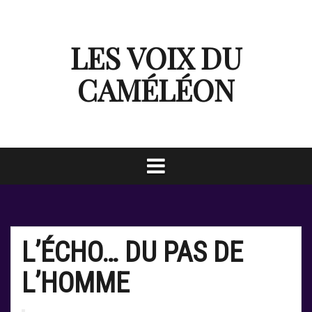
S
k
i
LES VOIX DU
p
t
o
CAMÉLÉON
c
o
n
t
e
n
t
L’ÉCHO… DU PAS DE
L’HOMME