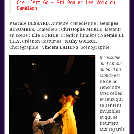
Cie L’Art Go
–
Pti Poa e
t
Les Voix du
Caméléon
Pascale
BESSARD
, Auteure-comédienne ;
Georges
BESOMBES
, Comédien ;
Christophe MERLE
, Metteur
en scène ;
Elie LORIER
, Création lumière ;
Noémie LE
TILY
, Création Costumes ;
Nathy GUERCI,
Chorégraphie ;
Vincent LAHENS
, Scénographie
Incassable
ou l’Amour
au bord du
Monde
est
né de la
rencontre
avec celles
et ceux qui
se sentent
invisibles
et qui se
heurtent
aux regards